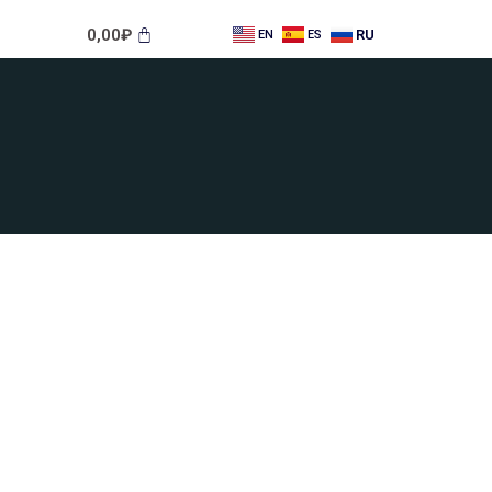
0,00
₽
RU
EN
ES