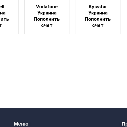
ell
Vodafone
Kyivstar
ина
Украина
Украина
нить
Пополнить
Пополнить
т
счет
счет
Меню
П