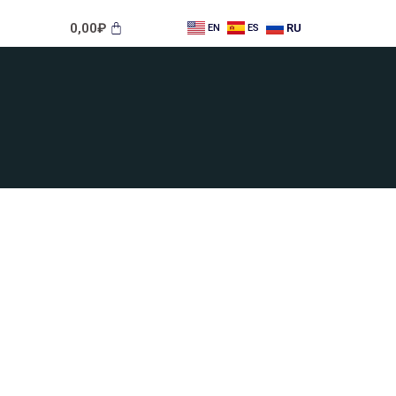
0,00
₽
RU
EN
ES