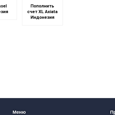
sel
Пополнить
езия
счет XL Axiata
Индонезия
Меню
П