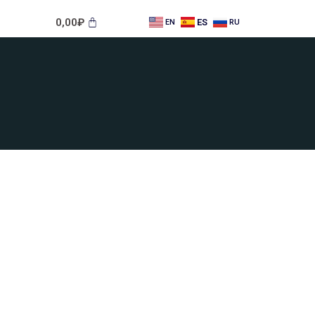
0,00
₽
ES
EN
RU