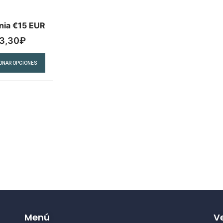
nia €15 EUR
3,30
₽
ONAR OPCIONES
Menú
Ve