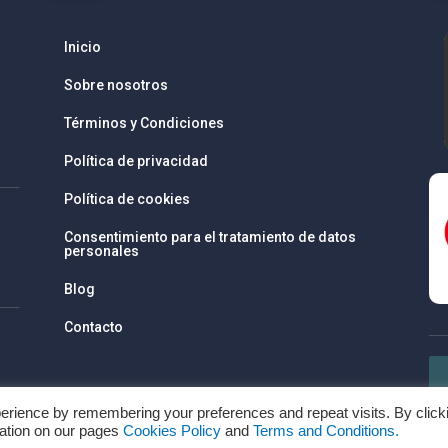
Inicio
Sobre nosotros
Términos y Condiciones
Política de privacidad
Política de cookies
Consentimiento para el tratamiento de datos
personales
Blog
Contacto
erience by remembering your preferences and repeat visits. By click
mation on our pages
Cookies Policy
and
Terms and Conditions.
Copyright © Todos los derechos reservados por www.recharges.es