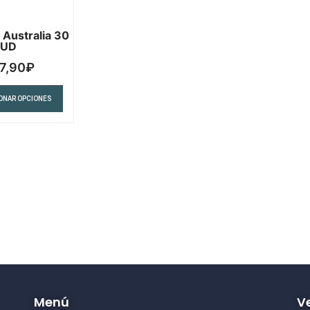
 Australia 30
AUD
7,90
₽
ONAR OPCIONES
Menú
Ve