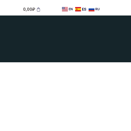
0,00
₽
ES
EN
RU