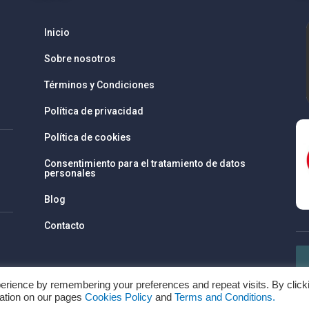
Inicio
Sobre nosotros
Términos y Condiciones
Política de privacidad
Política de cookies
Consentimiento para el tratamiento de datos
personales
Blog
Contacto
erience by remembering your preferences and repeat visits. By click
mation on our pages
Cookies Policy
and
Terms and Conditions.
Copyright © Todos los derechos reservados por www.recharges.es