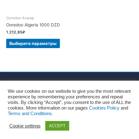
Ooredoo Алжир
Ooredoo Algeria 1000 DZD
1.212,85
₽
Выберите параметры
Главная
О нас
Пользовательское соглашение
We use cookies on our website to give you the most relevant
Политика персональных данных
experience by remembering your preferences and repeat
Политика файлов Cookie
visits. By clicking “Accept”, you consent to the use of ALL the
Согласие на обработку персональных данных
Блог
cookies. More information on our pages
Cookies Policy
and
Terms and Conditions.
Контакты
Cookie settings
ACCEPT
Copyright © 2026
Recharges.es