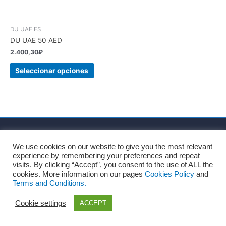
DU UAE ES
DU UAE 50 AED
2.400,30
₽
Seleccionar opciones
Inicio
Sobre nosotros
Términos y Condiciones
We use cookies on our website to give you the most relevant
Política de privacidad
Política de cookies
experience by remembering your preferences and repeat
Consentimiento para el tratamiento de datos personales
visits. By clicking “Accept”, you consent to the use of ALL the
cookies. More information on our pages
Cookies Policy
and
Blog
Contacto
Terms and Conditions.
Copyright © 2026
Recharges.es
Cookie settings
ACCEPT