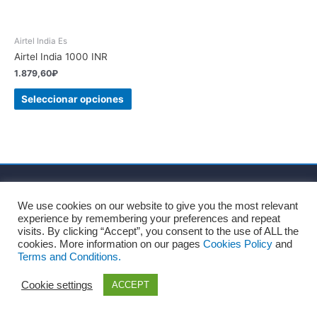
Airtel India Es
Airtel India 1000 INR
1.879,60
₽
Seleccionar opciones
Inicio
Sobre nosotros
Términos y Condiciones
We use cookies on our website to give you the most relevant
Política de privacidad
Política de cookies
experience by remembering your preferences and repeat
Consentimiento para el tratamiento de datos personales
visits. By clicking “Accept”, you consent to the use of ALL the
cookies. More information on our pages
Cookies Policy
and
Blog
Contacto
Terms and Conditions.
Copyright © 2026
Recharges.es
Cookie settings
ACCEPT