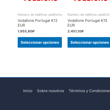
Número de teléfono addExtra
Número de teléfono addExt
Vodafone Portugal €12
Vodafone Portugal €15
EUR
EUR
1.955,80
₽
2.451,10
₽
Seleccionar opciones
Seleccionar opciones
Inicio
Sobre nosotros
Términos y Condicione