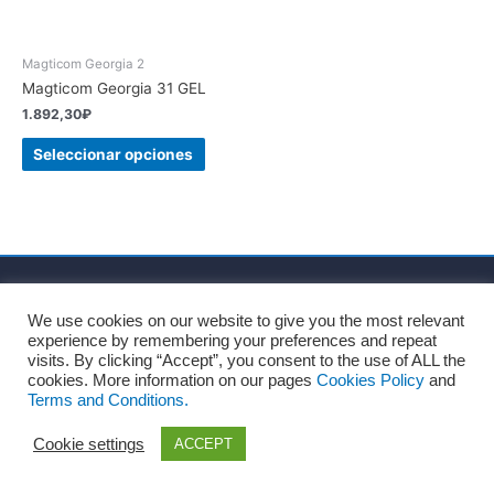
Magticom Georgia 2
Magticom Georgia 31 GEL
1.892,30
₽
Seleccionar opciones
Inicio
Sobre nosotros
Términos y Condiciones
We use cookies on our website to give you the most relevant
Política de privacidad
Política de cookies
experience by remembering your preferences and repeat
Consentimiento para el tratamiento de datos personales
visits. By clicking “Accept”, you consent to the use of ALL the
cookies. More information on our pages
Cookies Policy
and
Blog
Contacto
Terms and Conditions.
Copyright © 2026
Recharges.es
Cookie settings
ACCEPT