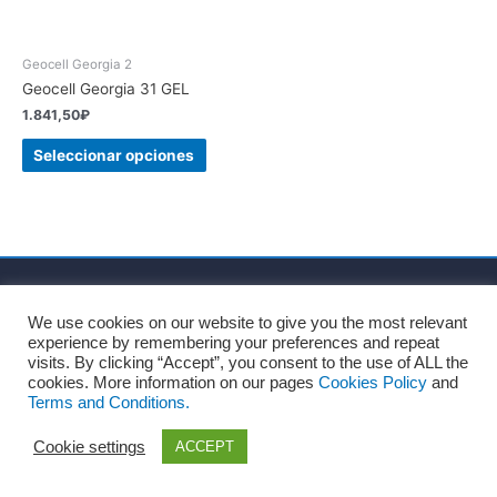
Geocell Georgia 2
Geocell Georgia 31 GEL
1.841,50
₽
Seleccionar opciones
Inicio
Sobre nosotros
Términos y Condiciones
We use cookies on our website to give you the most relevant
Política de privacidad
Política de cookies
experience by remembering your preferences and repeat
Consentimiento para el tratamiento de datos personales
visits. By clicking “Accept”, you consent to the use of ALL the
cookies. More information on our pages
Cookies Policy
and
Blog
Contacto
Terms and Conditions.
Copyright © 2026
Recharges.es
Cookie settings
ACCEPT